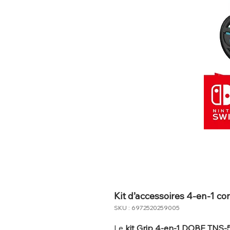
Kit d’accessoires 4-en-1 co
SKU : 6972520259005
Le
kit Grip 4-en-1 DOBE TNS-