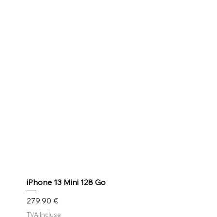
iPhone 13 Mini 128 Go
Prix
279,90 €
TVA Incluse