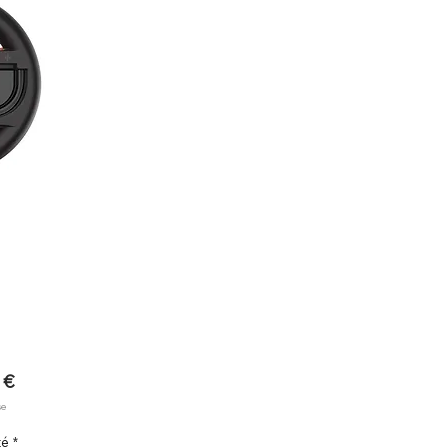
Prix
 €
se
té
*