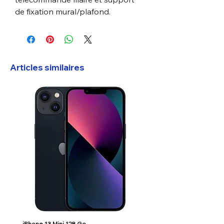
de fixation mural/plafond.
Articles similaires
iPhone 13 Mini 128 Go
Google Pixel 7