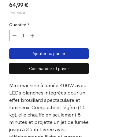
Prix
64,99 €
TVA Incluse
Quantité
*
Ajouter au panier
Commander et payer
Mini machine à fumée 400W avec
LEDs blanches intégrées pour un
effet brouillard spectaculaire et
lumineux. Compacte et légère (1,6
kg), elle chauffe en seulement 8
minutes et projette un jet de fumée
jusqu'à 3,5 m. Livrée avec
télécommande filaire et support