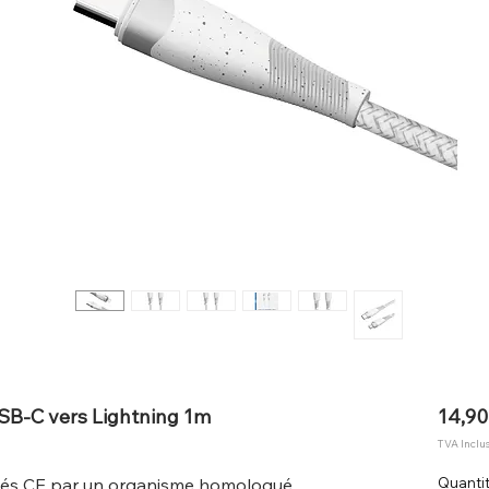
SB-C vers Lightning 1m
14,90
TVA Inclu
ifiés CE par un organisme homologué
Quanti