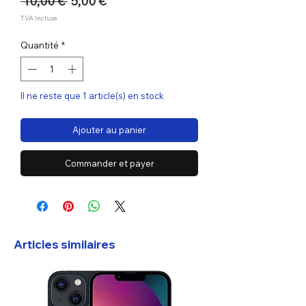
Prix
Prix
 10,00 € 
5,00 €
original
promotionnel
TVA Incluse
Quantité
*
Il ne reste que 1 article(s) en stock
Ajouter au panier
Commander et payer
Articles similaires