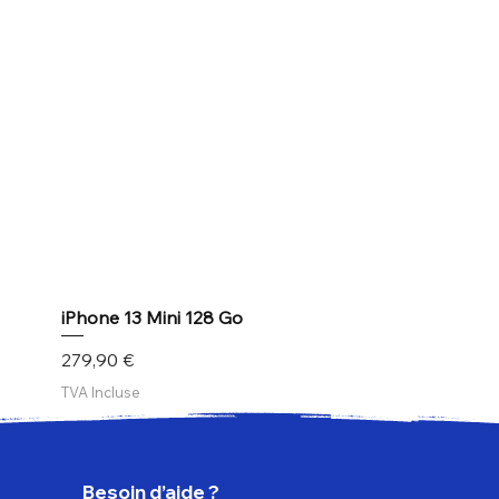
iPhone 13 Mini 128 Go
Prix
279,90 €
TVA Incluse
Besoin d’aide ?