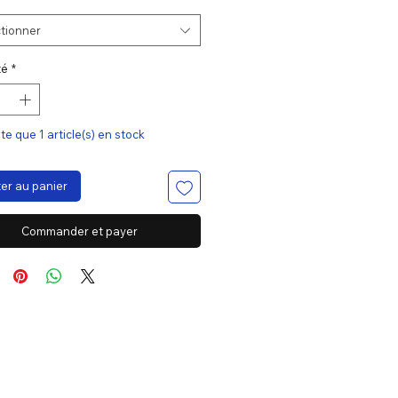
tionner
té
*
ste que 1 article(s) en stock
er au panier
Commander et payer