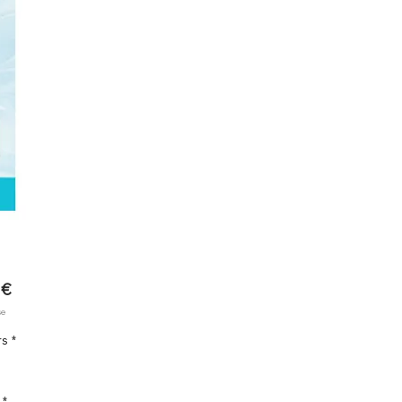
Prix
 €
se
rs
*
*