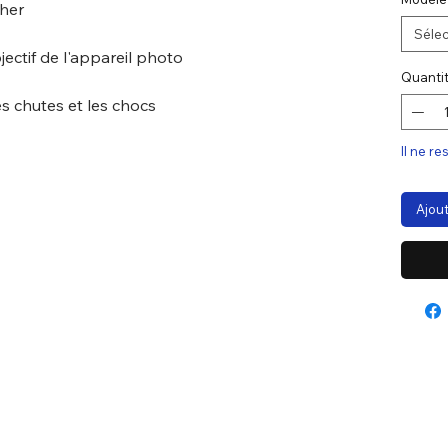
cher
Sélec
ectif de l'appareil photo
Quanti
es chutes et les chocs
Il ne re
Ajout