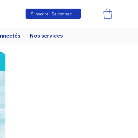
S'inscrire | Se connecter
onnectés
Nos services