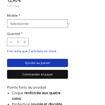
Prix
12,90 €
TVA Incluse
Modèle
*
Quantité
*
Il ne reste que 2 article(s) en stock
Ajouter au panier
Commander et payer
Points forts du produit
Coque
renforcée aux quatre
coins
Protection
souple et discrète