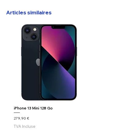
Articles similaires
iPhone 13 Mini 128 Go
Google Pixel 7
Prix
Prix
279,90 €
179,90 €
TVA Incluse
TVA Incluse