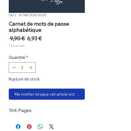
SKU : 9798793079297
Carnet de mots de passe
alphabétique
Prix
Prix
 9,90 € 
6,93 €
original
promotionnel
TVA Incluse
Quantité
*
Rupture de stock
Me notifier lorsque cet article est disponible
104 Pages