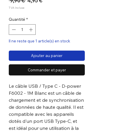
Prix
Prix
 9,90 € 
4,95 €
original
promotionnel
TVA Incluse
Quantité
*
Il ne reste que 1 article(s) en stock
Ajouter au panier
Commander et payer
Le câble USB / Type C - D-power
F6002 - 1M Blanc est un câble de
chargement et de synchronisation
de données de haute qualité. Il est
compatible avec les appareils
dotés d'un port USB Type-C, et
est idéal pour une utilisation à la