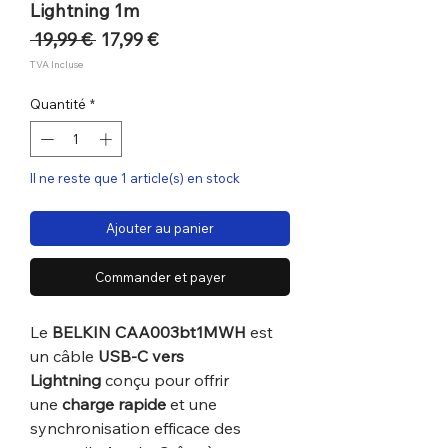
Lightning 1m
Prix
Prix
 19,99 € 
17,99 €
original
promotionnel
TVA Incluse
Quantité
*
Il ne reste que 1 article(s) en stock
Ajouter au panier
Commander et payer
Le
BELKIN CAA003bt1MWH
est
un câble
USB-C vers
Lightning
conçu pour offrir
une
charge rapide
et une
synchronisation efficace des