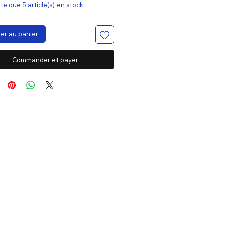
ste que 5 article(s) en stock
er au panier
Commander et payer