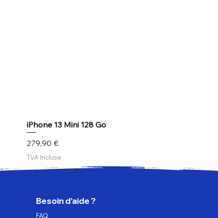
iPhone 13 Mini 128 Go
Prix
279,90 €
TVA Incluse
Besoin d’aide ?
FAQ