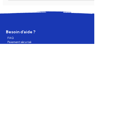
Besoin d’aide ?
FAQ
Paiement sécurisé
Livraison
Retours & remboursements
Contactez-nous
À propos
Qui sommes nous
Nos services
Trouver un magasin
Programme de fidélité
Partagez, Parrainez, profitez !
Suivez-nous
Astuces & Tendances Digitales
Nous acceptons les méthodes de paiement suivants :